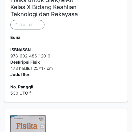
Fisika untuk SMK/MAK
Kelas X Bidang Keahlian
Teknologi dan Rekayasa
Pristiadi utomo
Edisi
-
ISBN/ISSN
978-602-486-120-9
Deskripsi Fisik
473 hal.Ilus.25x17 cm
Judul Seri
-
No. Panggil
530 UTO f