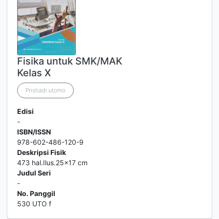
Fisika untuk SMK/MAK
Kelas X
Pristiadi utomo
Edisi
-
ISBN/ISSN
978-602-486-120-9
Deskripsi Fisik
473 hal.Ilus.25x17 cm
Judul Seri
-
No. Panggil
530 UTO f