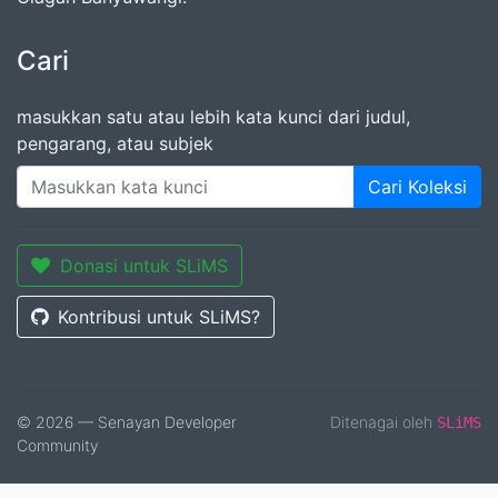
Cari
masukkan satu atau lebih kata kunci dari judul,
pengarang, atau subjek
Cari Koleksi
Donasi untuk SLiMS
Kontribusi untuk SLiMS?
© 2026 — Senayan Developer
Ditenagai oleh
SLiMS
Community