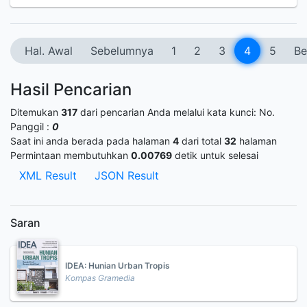
Hal. Awal
Sebelumnya
1
2
3
4
5
Be
Hasil Pencarian
Ditemukan
317
dari pencarian Anda melalui kata kunci:
No.
Panggil :
0
Saat ini anda berada pada halaman
4
dari total
32
halaman
Permintaan membutuhkan
0.00769
detik untuk selesai
XML Result
JSON Result
Saran
IDEA: Hunian Urban Tropis
Kompas Gramedia