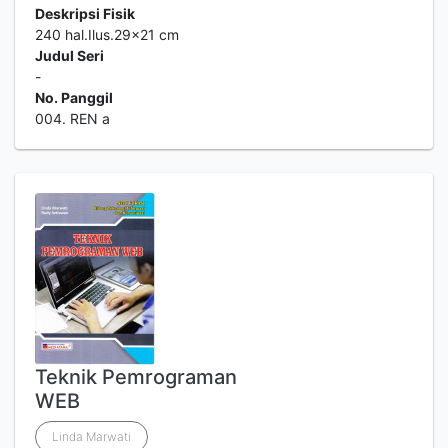
Deskripsi Fisik
240 hal.Ilus.29x21 cm
Judul Seri
-
No. Panggil
004. REN a
Teknik Pemrograman
WEB
Linda Marwati