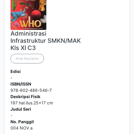
Administrasi
Infrastruktur SMKN/MAK
Kls XI C3
Andi Novianto
Edisi
-
ISBN/ISSN
978-602-486-546-7
Deskripsi Fisik
197 hal.Ilus.25x17 cm
Judul Seri
-
No. Panggil
004 NOV a