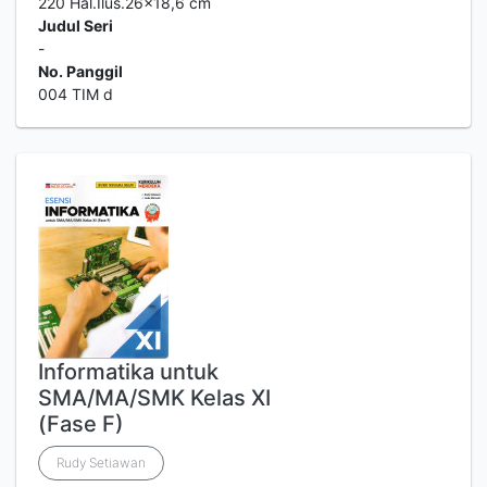
220 Hal.Ilus.26x18,6 cm
Judul Seri
-
No. Panggil
004 TIM d
Informatika untuk
SMA/MA/SMK Kelas XI
(Fase F)
Rudy Setiawan