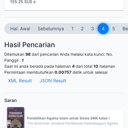
155.25 SUS s
Hal. Awal
Sebelumnya
1
2
3
4
5
Be
Hasil Pencarian
Ditemukan
98
dari pencarian Anda melalui kata kunci:
No.
Panggil :
1
Saat ini anda berada pada halaman
4
dari total
10
halaman
Permintaan membutuhkan
0.00757
detik untuk selesai
XML Result
JSON Result
Saran
Pendidikan Agama Islam untuk Siswa SMK kelas I
Tim direktorat Jenderal Pembinaan Kelembagaan Agama