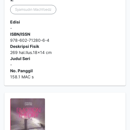
Syamsudin Machfoedz
Edisi
-
ISBN/ISSN
978-602-71280-6-4
Deskripsi Fisik
269 hal.Ilus.18x14 cm
Judul Seri
-
No. Panggil
158.1 MAC s