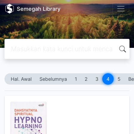
Semegah Library
Hal. Awal
Sebelumnya
1
2
3
4
5
Be