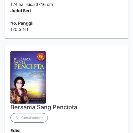
124 hal.Ilus.23x16 cm
Judul Seri
-
No. Panggil
170 SIN l
Bersama Sang Pencipta
Sri Kumalaninsih
Edisi