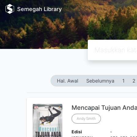
Semegah Library
Hal. Awal
Sebelumnya
1
2
Mencapai Tujuan And
Andy Smith
Edisi
-