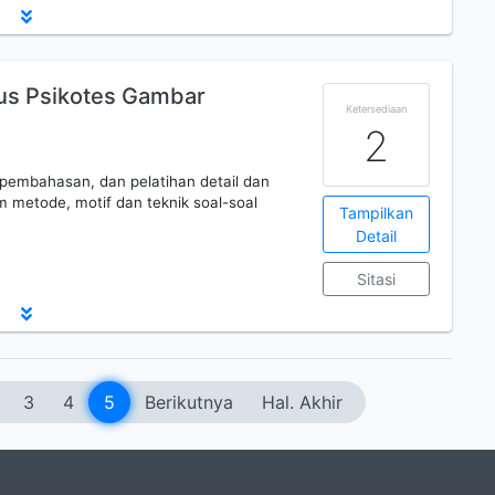
us Psikotes Gambar
Ketersediaan
2
 pembahasan, dan pelatihan detail dan
m metode, motif dan teknik soal-soal
Tampilkan
Detail
Sitasi
3
4
5
Berikutnya
Hal. Akhir