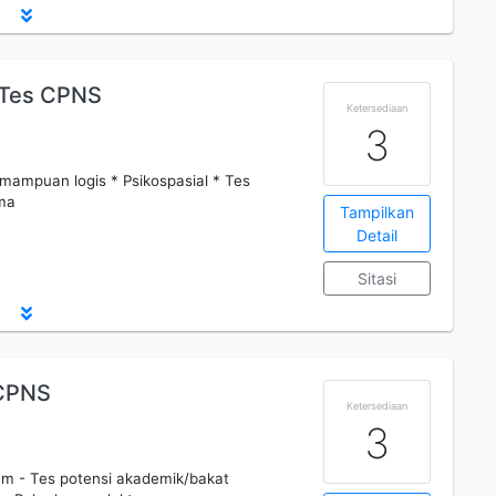
 Tes CPNS
Ketersediaan
3
emampuan logis * Psikospasial * Tes
ma
Tampilkan
Detail
Sitasi
 CPNS
Ketersediaan
3
um - Tes potensi akademik/bakat