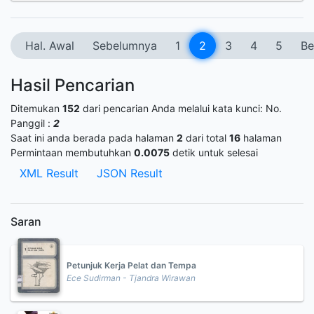
Hal. Awal
Sebelumnya
1
2
3
4
5
Be
Hasil Pencarian
Ditemukan
152
dari pencarian Anda melalui kata kunci:
No.
Panggil :
2
Saat ini anda berada pada halaman
2
dari total
16
halaman
Permintaan membutuhkan
0.0075
detik untuk selesai
XML Result
JSON Result
Saran
Petunjuk Kerja Pelat dan Tempa
Ece Sudirman - Tjandra Wirawan