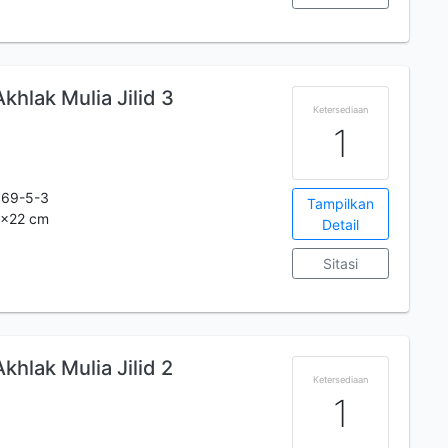
hlak Mulia Jilid 3
Ketersediaan
1
069-5-3
Tampilkan
30x22 cm
Detail
Sitasi
hlak Mulia Jilid 2
Ketersediaan
1