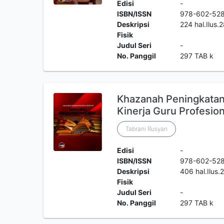
Edisi
-
ISBN/ISSN
978-602-528
Deskripsi
224 hal.Ilus
Fisik
Judul Seri
-
No. Panggil
297 TAB k
Khazanah Peningkata
Kinerja Guru Profesion
Tabrani Rusyan
Edisi
-
ISBN/ISSN
978-602-528
Deskripsi
406 hal.Ilus
Fisik
Judul Seri
-
No. Panggil
297 TAB k