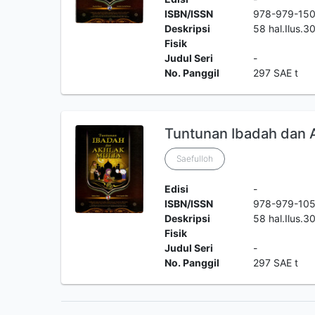
ISBN/ISSN
978-979-15
Deskripsi
58 hal.Ilus.
Fisik
Judul Seri
-
No. Panggil
297 SAE t
Tuntunan Ibadah dan Ak
Saefulloh
Edisi
-
ISBN/ISSN
978-979-10
Deskripsi
58 hal.Ilus.
Fisik
Judul Seri
-
No. Panggil
297 SAE t