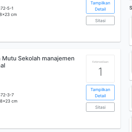
Tampilkan
S
72-5-1
Detail
.28x23 cm
Sitasi
n Mutu Sekolah manajemen
Ketersediaan
al
1
Tampilkan
72-3-7
Detail
.28x23 cm
Sitasi