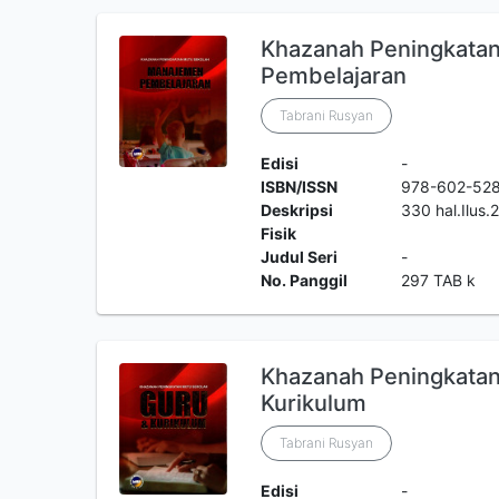
Khazanah Peningkata
Pembelajaran
Tabrani Rusyan
Edisi
-
ISBN/ISSN
978-602-528
Deskripsi
330 hal.Ilus
Fisik
Judul Seri
-
No. Panggil
297 TAB k
Khazanah Peningkatan
Kurikulum
Tabrani Rusyan
Edisi
-