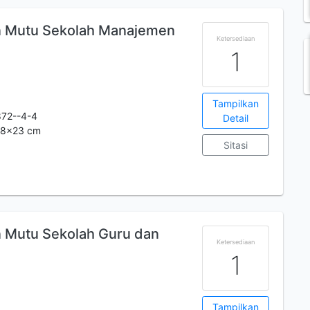
n Mutu Sekolah Manajemen
Ketersediaan
1
Tampilkan
72--4-4
Detail
.28x23 cm
Sitasi
 Mutu Sekolah Guru dan
Ketersediaan
1
Tampilkan