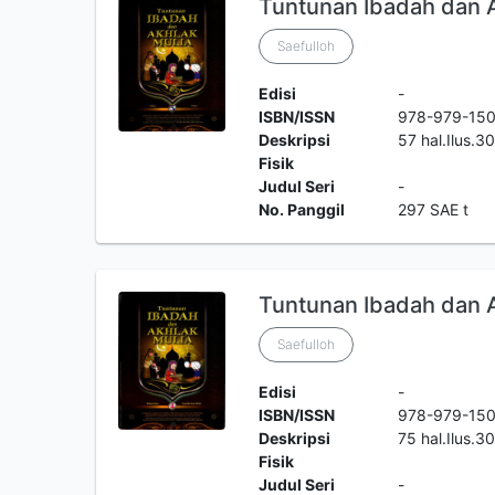
Tuntunan Ibadah dan Ak
Saefulloh
Edisi
-
ISBN/ISSN
978-979-150
Deskripsi
57 hal.Ilus.
Fisik
Judul Seri
-
No. Panggil
297 SAE t
Tuntunan Ibadah dan Ak
Saefulloh
Edisi
-
ISBN/ISSN
978-979-15
Deskripsi
75 hal.Ilus.
Fisik
Judul Seri
-