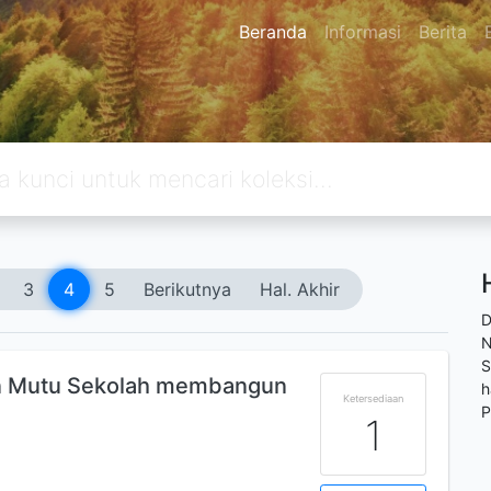
Beranda
Informasi
Berita
3
4
5
Berikutnya
Hal. Akhir
D
N
S
n Mutu Sekolah membangun
h
Ketersediaan
P
1