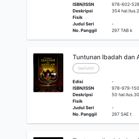
ISBN/ISSN
978-602-528
Deskripsi
354 hal.Ilus
Fisik
Judul Seri
-
No. Panggil
297 TAB k
Tuntunan Ibadah dan Ak
Saefulloh
Edisi
-
ISBN/ISSN
978-979-15
Deskripsi
50 hal.Ilus.
Fisik
Judul Seri
-
No. Panggil
297 SAE t