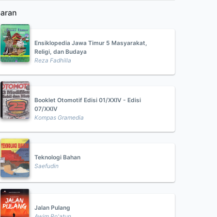
aran
Ensiklopedia Jawa Timur 5 Masyarakat,
Religi, dan Budaya
Reza Fadhilla
Booklet Otomotif Edisi 01/XXIV - Edisi
07/XXIV
Kompas Gramedia
Teknologi Bahan
Saefudin
Jalan Pulang
Awim Ro'atun