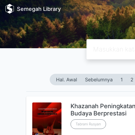
Semegah Library
Hal. Awal
Sebelumnya
1
2
Khazanah Peningkata
Budaya Berprestasi
Tabrani Rusyan