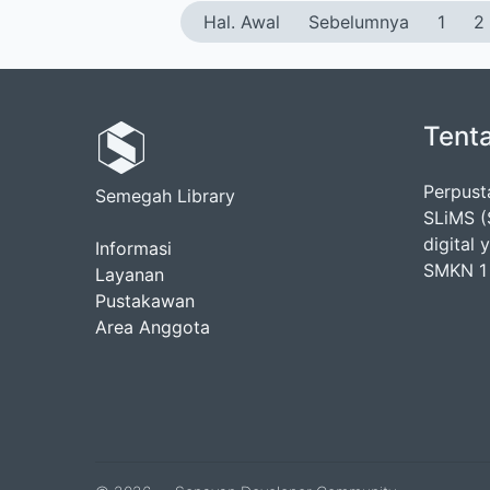
Hal. Awal
Sebelumnya
1
2
Tent
Perpus
Semegah Library
SLiMS (
digital
Informasi
SMKN 1 
Layanan
Pustakawan
Area Anggota