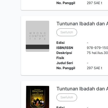
No. Panggil
297 SAE t
Tuntunan Ibadah dan Ak
Saefulloh
Edisi
-
ISBN/ISSN
978-979-15
Deskripsi
75 hal.Ilus.
Fisik
Judul Seri
-
No. Panggil
297 SAE t
Tuntunan Ibadah dan Ak
Saefulloh
Edisi
-