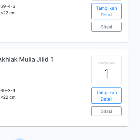
069-4-6
Tampilkan
30x22 cm
Detail
Sitasi
hlak Mulia Jilid 1
Ketersediaan
1
569-3-9
Tampilkan
30x22 cm
Detail
Sitasi