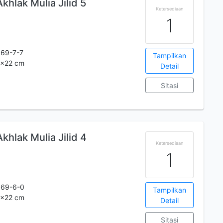
hlak Mulia Jilid 5
Ketersediaan
1
69-7-7
Tampilkan
30x22 cm
Detail
Sitasi
hlak Mulia Jilid 4
Ketersediaan
1
069-6-0
Tampilkan
30x22 cm
Detail
Sitasi