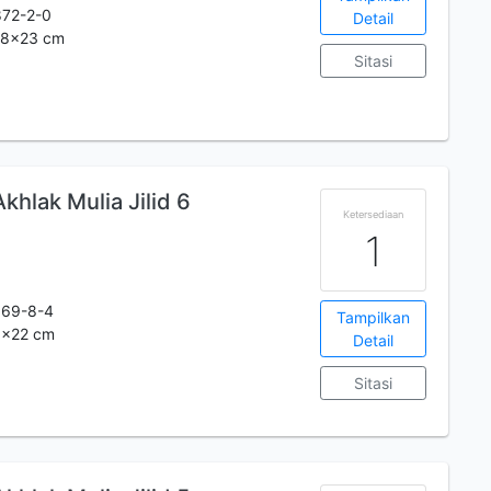
72-2-0
Detail
.28x23 cm
Sitasi
hlak Mulia Jilid 6
Ketersediaan
1
069-8-4
Tampilkan
30x22 cm
Detail
Sitasi