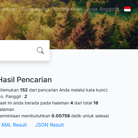
Bantuan
Pengunjung
Pustakawan
Area Anggota
Hasil Pencarian
itemukan
152
dari pencarian Anda melalui kata kunci:
o. Panggil :
2
aat ini anda berada pada halaman
4
dari total
16
alaman
ermintaan membutuhkan
0.00758
detik untuk selesai
XML Result
JSON Result