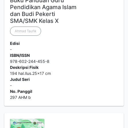
Buku Panduan Guru
Pendidikan Agama Islam
dan Budi Pekerti
SMA/SMK Kelas X
Ahmad Taufik
Edisi
-
ISBN/ISSN
978-602-244-455-8
Deskripsi Fisik
194 hal.Ilus.25x17 cm
Judul Seri
-
No. Panggil
297 AHM b