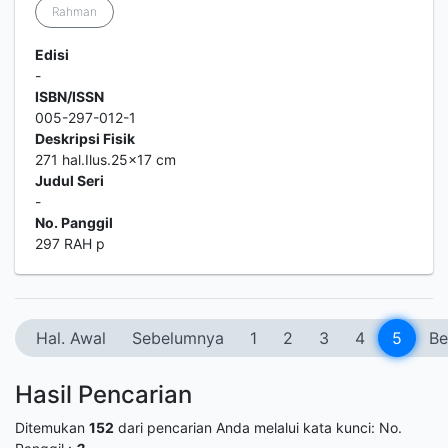
Rahman
Edisi
-
ISBN/ISSN
005-297-012-1
Deskripsi Fisik
271 hal.Ilus.25x17 cm
Judul Seri
-
No. Panggil
297 RAH p
Hal. Awal
Sebelumnya
1
2
3
4
5
Be
Hasil Pencarian
Ditemukan
152
dari pencarian Anda melalui kata kunci:
No.