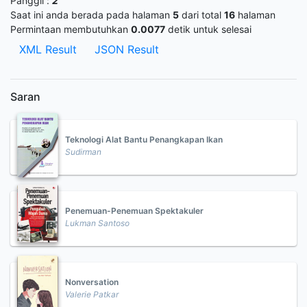
Panggil :
2
Saat ini anda berada pada halaman
5
dari total
16
halaman
Permintaan membutuhkan
0.0077
detik untuk selesai
XML Result
JSON Result
Saran
Teknologi Alat Bantu Penangkapan Ikan
Sudirman
Penemuan-Penemuan Spektakuler
Lukman Santoso
Nonversation
Valerie Patkar