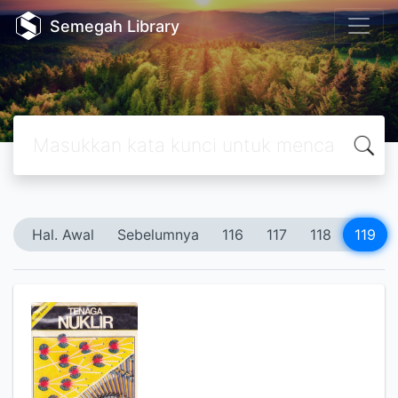
Semegah Library
Hal. Awal
Sebelumnya
116
117
118
119