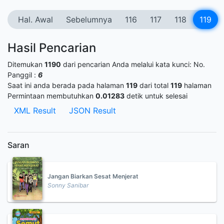
Hal. Awal
Sebelumnya
116
117
118
119
Hasil Pencarian
Ditemukan
1190
dari pencarian Anda melalui kata kunci:
No.
Panggil :
6
Saat ini anda berada pada halaman
119
dari total
119
halaman
Permintaan membutuhkan
0.01283
detik untuk selesai
XML Result
JSON Result
Saran
Jangan Biarkan Sesat Menjerat
Sonny Sanibar