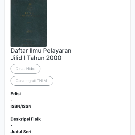
Daftar Ilmu Pelayaran
Jilid I Tahun 2000
Dinas Hidro
Oseanografi TNI AL
Edisi
-
ISBN/ISSN
-
Deskripsi Fisik
-
Judul Seri