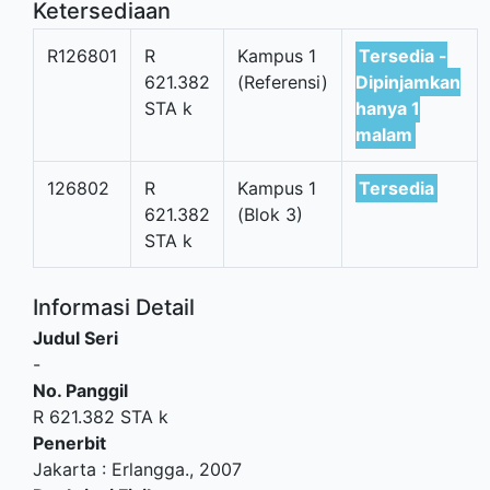
Ketersediaan
R126801
R
Kampus 1
Tersedia -
621.382
(Referensi)
Dipinjamkan
STA k
hanya 1
malam
126802
R
Kampus 1
Tersedia
621.382
(Blok 3)
STA k
Informasi Detail
Judul Seri
-
No. Panggil
R 621.382 STA k
Penerbit
Jakarta
:
Erlangga
.,
2007