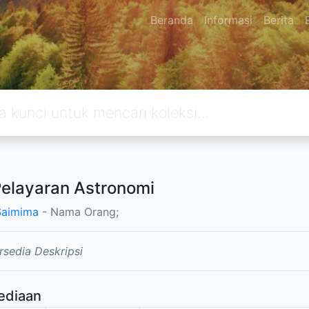
Beranda
Informasi
Berita
Pelayaran Astronomi
Saimima
- Nama Orang;
rsedia Deskripsi
ediaan