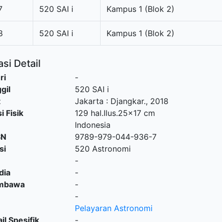
7
520 SAI i
Kampus 1 (Blok 2)
8
520 SAI i
Kampus 1 (Blok 2)
si Detail
ri
-
gil
520 SAI i
t
Jakarta
:
Djangkar
.,
2018
i Fisik
129 hal.Ilus.25x17 cm
Indonesia
SN
9789-979-044-936-7
si
520 Astronomi
-
dia
-
embawa
-
-
Pelayaran Astronomi
il Spesifik
-