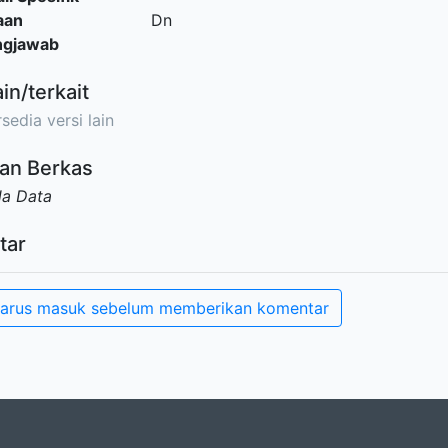
aan
Dn
ngjawab
ain/terkait
sedia versi lain
an Berkas
da Data
tar
arus masuk sebelum memberikan komentar