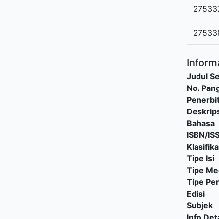
27533
27533
Informa
Judul Se
No. Pang
Penerbi
Deskrips
Bahasa
ISBN/IS
Klasifika
Tipe Isi
Tipe Me
Tipe P
Edisi
Subjek
Info Deta