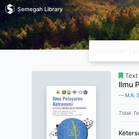
Semegah Library
Text
Ilmu 
M.R. 
Tidak Te
Keters