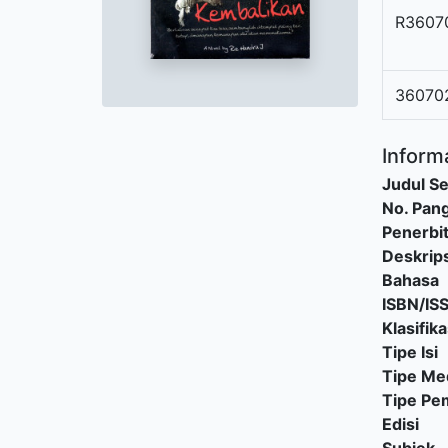
R3607
36070
Informa
Judul Se
No. Pang
Penerbi
Deskrips
Bahasa
ISBN/IS
Klasifika
Tipe Isi
Tipe Me
Tipe P
Edisi