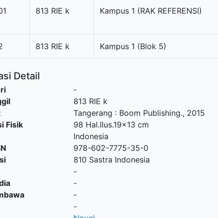
01
813 RIE k
Kampus 1 (RAK REFERENSI)
2
813 RIE k
Kampus 1 (Blok 5)
si Detail
ri
-
gil
813 RIE k
t
Tangerang
:
Boom Publishing
.,
2015
i Fisik
98 Hal.Ilus.19x13 cm
Indonesia
SN
978-602-7775-35-0
si
810 Sastra Indonesia
-
dia
-
embawa
-
-