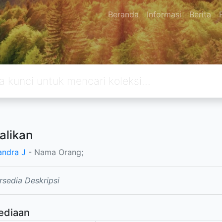
Beranda
Informasi
Berita
likan
andra J
- Nama Orang;
rsedia Deskripsi
ediaan