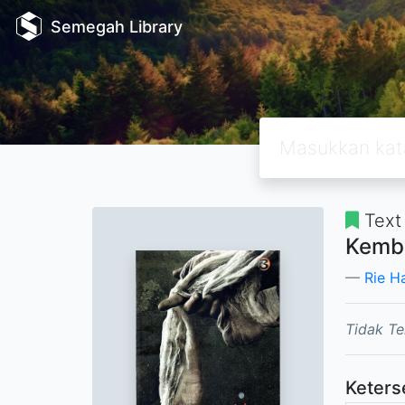
Semegah Library
Text
Kemba
Rie H
Tidak Te
Keters