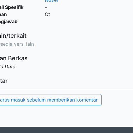
Novel
il Spesifik
-
aan
Ct
ngjawab
ain/terkait
sedia versi lain
an Berkas
da Data
tar
arus masuk sebelum memberikan komentar