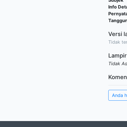
Subjek
Info Deta
Pernyat
Tanggu
Versi l
Tidak ter
Lampir
Tidak A
Komen
Anda h