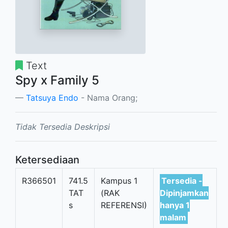
Text
Spy x Family 5
Tatsuya Endo
- Nama Orang;
Tidak Tersedia Deskripsi
Ketersediaan
R366501
741.5
Kampus 1
Tersedia -
TAT
(RAK
Dipinjamkan
s
REFERENSI)
hanya 1
malam