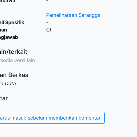
embawa
-
-
Pemeliharaan Serangga
il Spesifik
-
aan
Ct
ngjawab
ain/terkait
sedia versi lain
an Berkas
da Data
tar
arus masuk sebelum memberikan komentar