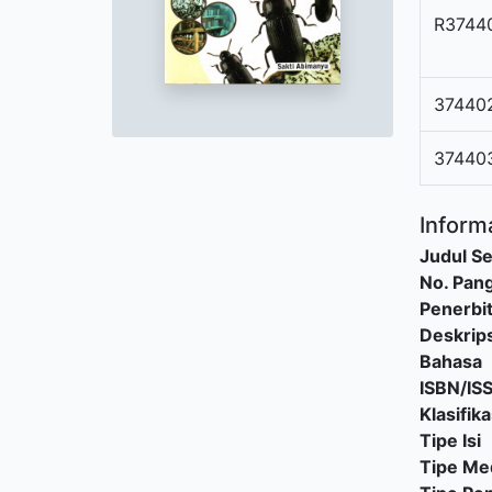
R3744
37440
37440
Informa
Judul Se
No. Pang
Penerbi
Deskrips
Bahasa
ISBN/IS
Klasifika
Tipe Isi
Tipe Me