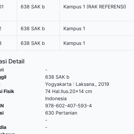
01
638 SAK b
Kampus 1 (RAK REFERENSI)
2
638 SAK b
Kampus 1
3
638 SAK b
Kampus 1
si Detail
ri
-
gil
638 SAK b
t
Yogyakarta
:
Laksana
.,
2019
i Fisik
74 Hal.Ilus.20x14 cm
Indonesia
SN
978-602-407-593-4
si
630 Pertanian
-
dia
-