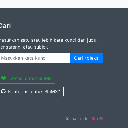
Cari
asukkan satu atau lebih kata kunci dari judul,
engarang, atau subjek
Cari Koleksi
Donasi untuk SLiMS
Kontribusi untuk SLiMS?
Ditenagai oleh
SLiMS