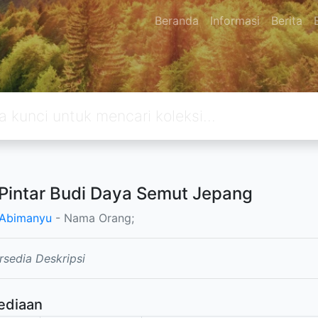
Beranda
Informasi
Berita
Pintar Budi Daya Semut Jepang
 Abimanyu
- Nama Orang;
rsedia Deskripsi
ediaan