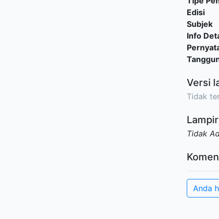
Tipe P
Edisi
Subjek
Info Deta
Pernyat
Tanggu
Versi l
Tidak ter
Lampir
Tidak A
Komen
Anda h