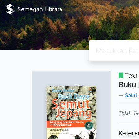
Semegah Library
Text
Buku 
Sakti
Tidak Te
Keters