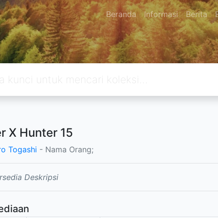
Beranda
Informasi
Berita
r X Hunter 15
ro Togashi
- Nama Orang;
rsedia Deskripsi
ediaan