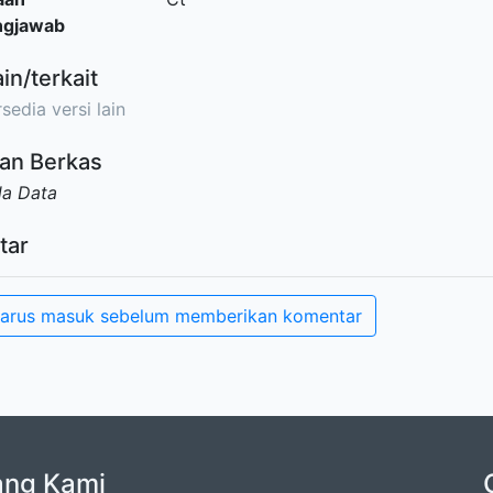
ngjawab
ain/terkait
sedia versi lain
an Berkas
da Data
tar
arus masuk sebelum memberikan komentar
ang Kami