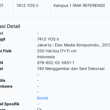
01
741.5 YOS h
Kampus 1 (RAK REFERENSI)
si Detail
ri
-
gil
741.5 YOS h
t
Jakarta
:
Elex Media Komputindo
.,
201
i Fisik
200 Hal.Ilus.17x11 cm
Indonesia
SN
978-602-02-5651-1
si
740 Menggambar dan Seni Dekorasi
-
dia
-
embawa
-
-
Komik
il Spesifik
-
aan
Ct