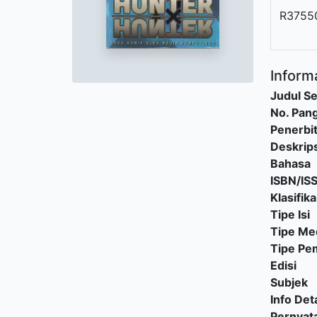
R3755
Informa
Judul Se
No. Pang
Penerbi
Deskrips
Bahasa
ISBN/IS
Klasifika
Tipe Isi
Tipe Me
Tipe P
Edisi
Subjek
Info Deta
Pernyat