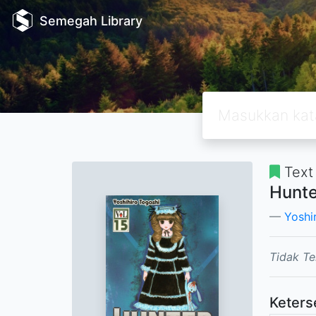
Semegah Library
Text
Hunte
Yoshi
Tidak Te
Keters