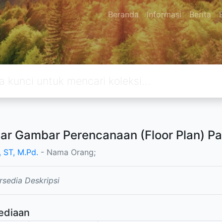
Beranda
Informasi
Berita
ar Gambar Perencanaan (Floor Plan) P
, ST, M.Pd.
- Nama Orang;
rsedia Deskripsi
ediaan