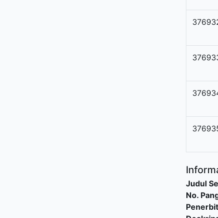
37693
37693
37693
37693
Informa
Judul Se
No. Pang
Penerbi