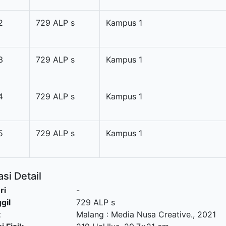
2
729 ALP s
Kampus 1
3
729 ALP s
Kampus 1
4
729 ALP s
Kampus 1
5
729 ALP s
Kampus 1
si Detail
ri
-
gil
729 ALP s
t
Malang
:
Media Nusa Creative
.,
2021