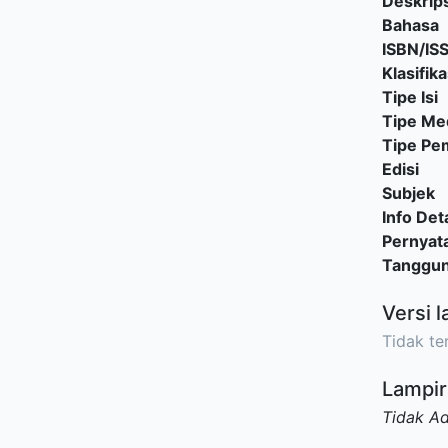
Deskrips
Bahasa
ISBN/IS
Klasifika
Tipe Isi
Tipe Me
Tipe P
Edisi
Subjek
Info Deta
Pernyat
Tanggu
Versi l
Tidak ter
Lampir
Tidak A