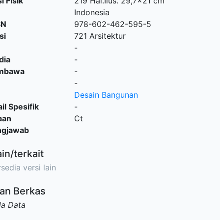
i Fisik
219 Hal.Ilus. 29,7x21 cm
Indonesia
SN
978-602-462-595-5
si
721 Arsitektur
-
dia
-
embawa
-
-
Desain Bangunan
il Spesifik
-
aan
Ct
ngjawab
ain/terkait
sedia versi lain
an Berkas
da Data