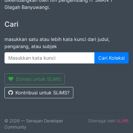
dikembangkan oleh tim pengembang IT SMKN 1
Glagah Banyuwangi.
Cari
masukkan satu atau lebih kata kunci dari judul,
pengarang, atau subjek
Cari Koleksi
Donasi untuk SLiMS
Kontribusi untuk SLiMS?
© 2026 — Senayan Developer
Ditenagai oleh
SLiMS
Community