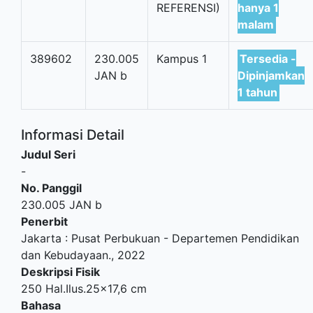
REFERENSI)
hanya 1
malam
389602
230.005
Kampus 1
Tersedia -
JAN b
Dipinjamkan
1 tahun
Informasi Detail
Judul Seri
-
No. Panggil
230.005 JAN b
Penerbit
Jakarta
:
Pusat Perbukuan - Departemen Pendidikan
dan Kebudayaan
.,
2022
Deskripsi Fisik
250 Hal.Ilus.25x17,6 cm
Bahasa