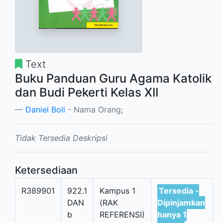
Text
Buku Panduan Guru Agama Katolik
dan Budi Pekerti Kelas XII
Daniel Boli
- Nama Orang;
Tidak Tersedia Deskripsi
Ketersediaan
R389901
922.1
Kampus 1
Tersedia -
DAN
(RAK
Dipinjamkan
b
REFERENSI)
hanya 1