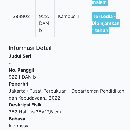
malam
389902
922.1
Kampus 1
Tersedia -
DAN
Dipinjamkan
b
1 tahun
Informasi Detail
Judul Seri
-
No. Panggil
922.1 DAN b
Penerbit
Jakarta
:
Pusat Perbukuan - Departemen Pendidikan
dan Kebudayaan
.,
2022
Deskripsi Fisik
252 Hal.Ilus.25x17,6 cm
Bahasa
Indonesia