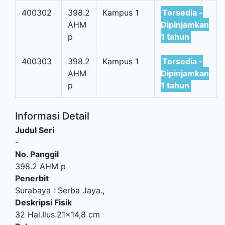
400302
398.2
Kampus 1
Tersedia -
AHM
Dipinjamkan
p
1 tahun
400303
398.2
Kampus 1
Tersedia -
AHM
Dipinjamkan
p
1 tahun
Informasi Detail
Judul Seri
-
No. Panggil
398.2 AHM p
Penerbit
Surabaya
:
Serba Jaya
.,
Deskripsi Fisik
32 Hal.Ilus.21x14,8 cm