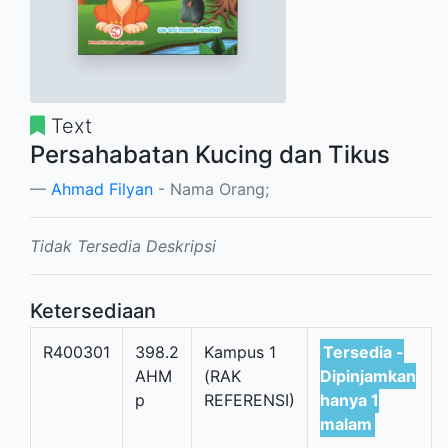
Text
Persahabatan Kucing dan Tikus
Ahmad Filyan
- Nama Orang;
Tidak Tersedia Deskripsi
Ketersediaan
R400301
398.2
Kampus 1
Tersedia -
AHM
(RAK
Dipinjamkan
p
REFERENSI)
hanya 1
malam