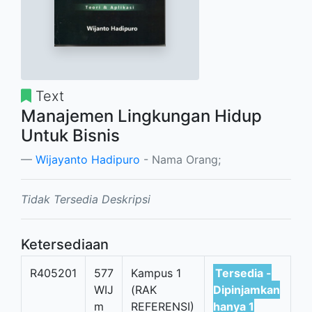
Text
Manajemen Lingkungan Hidup
Untuk Bisnis
Wijayanto Hadipuro
- Nama Orang;
Tidak Tersedia Deskripsi
Ketersediaan
R405201
577
Kampus 1
Tersedia -
WIJ
(RAK
Dipinjamkan
m
REFERENSI)
hanya 1