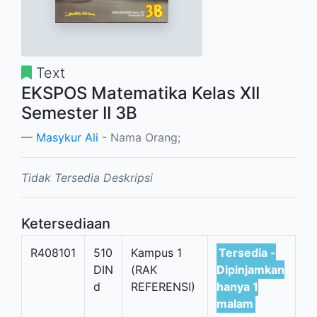
Text
EKSPOS Matematika Kelas XII
Semester II 3B
Masykur Ali
- Nama Orang;
Tidak Tersedia Deskripsi
Ketersediaan
R408101
510
Kampus 1
Tersedia -
DIN
(RAK
Dipinjamkan
d
REFERENSI)
hanya 1
malam