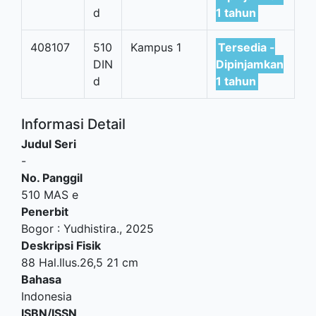
d
1 tahun
408107
510
Kampus 1
Tersedia -
DIN
Dipinjamkan
d
1 tahun
Informasi Detail
Judul Seri
-
No. Panggil
510 MAS e
Penerbit
Bogor
:
Yudhistira
.,
2025
Deskripsi Fisik
88 Hal.Ilus.26,5 21 cm
Bahasa
Indonesia
ISBN/ISSN