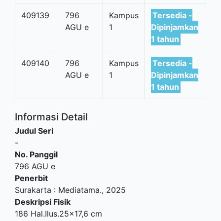
409139
796
Kampus
Tersedia -
AGU e
1
Dipinjamkan
1 tahun
409140
796
Kampus
Tersedia -
AGU e
1
Dipinjamkan
1 tahun
Informasi Detail
Judul Seri
-
No. Panggil
796 AGU e
Penerbit
Surakarta
:
Mediatama
.,
2025
Deskripsi Fisik
186 Hal.Ilus.25x17,6 cm