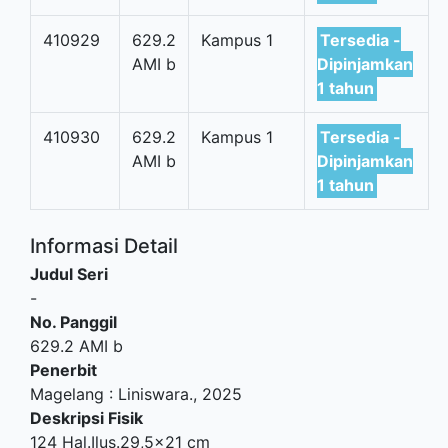
410929
629.2
Kampus 1
Tersedia -
AMI b
Dipinjamkan
1 tahun
410930
629.2
Kampus 1
Tersedia -
AMI b
Dipinjamkan
1 tahun
Informasi Detail
Judul Seri
-
No. Panggil
629.2 AMI b
Penerbit
Magelang
:
Liniswara
.,
2025
Deskripsi Fisik
124 Hal.Ilus.29,5x21 cm