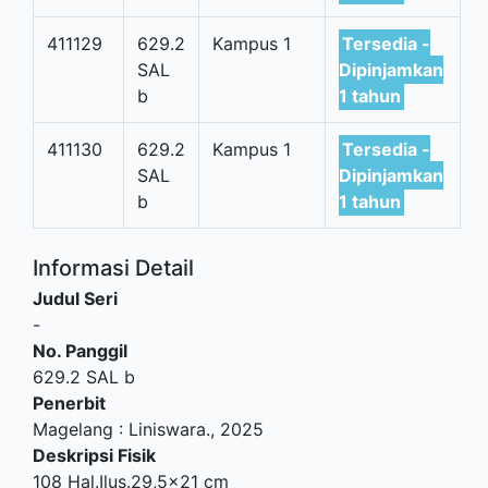
411129
629.2
Kampus 1
Tersedia -
SAL
Dipinjamkan
b
1 tahun
411130
629.2
Kampus 1
Tersedia -
SAL
Dipinjamkan
b
1 tahun
Informasi Detail
Judul Seri
-
No. Panggil
629.2 SAL b
Penerbit
Magelang
:
Liniswara
.,
2025
Deskripsi Fisik
108 Hal.Ilus.29,5x21 cm