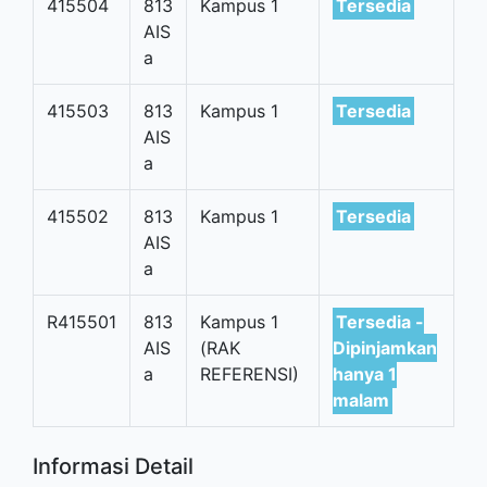
415504
813
Kampus 1
Tersedia
AIS
a
415503
813
Kampus 1
Tersedia
AIS
a
415502
813
Kampus 1
Tersedia
AIS
a
R415501
813
Kampus 1
Tersedia -
AIS
(RAK
Dipinjamkan
a
REFERENSI)
hanya 1
malam
Informasi Detail