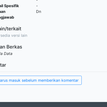
-
il Spesifik
-
aan
Dn
ngjawab
ain/terkait
sedia versi lain
an Berkas
da Data
tar
arus masuk sebelum memberikan komentar