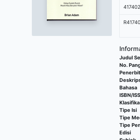
41740
R4174
Informa
Judul Se
No. Pang
Penerbi
Deskrips
Bahasa
ISBN/IS
Klasifika
Tipe Isi
Tipe Me
Tipe P
Edisi