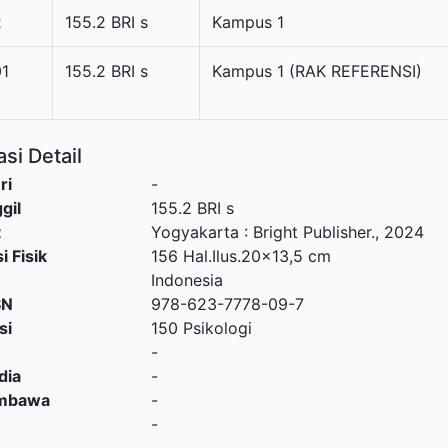
2
155.2 BRI s
Kampus 1
01
155.2 BRI s
Kampus 1 (RAK REFERENSI)
si Detail
ri
-
gil
155.2 BRI s
t
Yogyakarta
:
Bright Publisher
.,
2024
i Fisik
156 Hal.Ilus.20x13,5 cm
Indonesia
SN
978-623-7778-09-7
si
150 Psikologi
-
dia
-
embawa
-
-