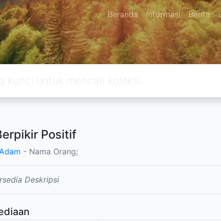
Beranda
Informasi
Berita
erpikir Positif
 Adam
- Nama Orang;
rsedia Deskripsi
ediaan