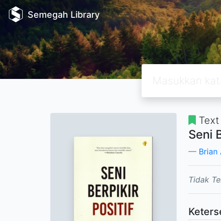
Semegah Library
Text
Seni B
Brian
Tidak Te
Keters