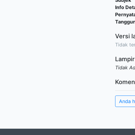
Subjek
Info Deta
Pernyat
Tanggu
Versi l
Tidak ter
Lampir
Tidak A
Komen
Anda h