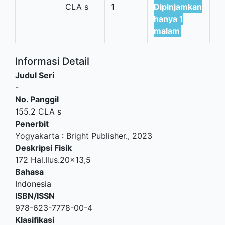
CLA s
1
Dipinjamkan
hanya 1
malam
Informasi Detail
Judul Seri
-
No. Panggil
155.2 CLA s
Penerbit
Yogyakarta
:
Bright Publisher
.,
2023
Deskripsi Fisik
172 Hal.Ilus.20x13,5
Bahasa
Indonesia
ISBN/ISSN
978-623-7778-00-4
Klasifikasi