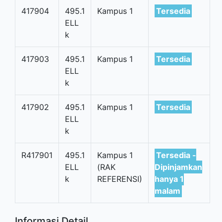
417904
495.1
Kampus 1
Tersedia
ELL
k
417903
495.1
Kampus 1
Tersedia
ELL
k
417902
495.1
Kampus 1
Tersedia
ELL
k
R417901
495.1
Kampus 1
Tersedia -
ELL
(RAK
Dipinjamkan
k
REFERENSI)
hanya 1
malam
Informasi Detail