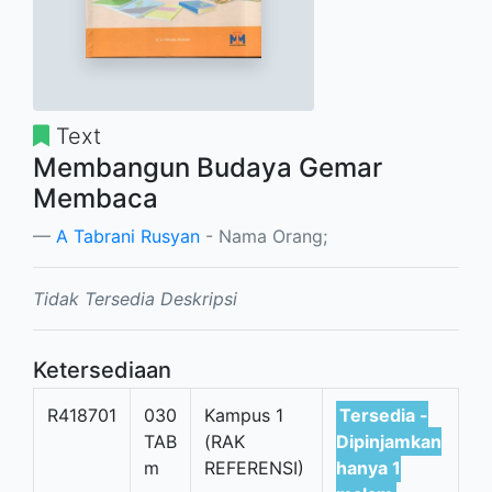
Text
Membangun Budaya Gemar
Membaca
A Tabrani Rusyan
- Nama Orang;
Tidak Tersedia Deskripsi
Ketersediaan
R418701
030
Kampus 1
Tersedia -
TAB
(RAK
Dipinjamkan
m
REFERENSI)
hanya 1