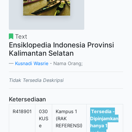
Text
Ensiklopedia Indonesia Provinsi
Kalimantan Selatan
Kusnadi Wasrie
- Nama Orang;
Tidak Tersedia Deskripsi
Ketersediaan
R418901
030
Kampus 1
Tersedia -
KUS
(RAK
Dipinjamkan
e
REFERENSI)
hanya 1