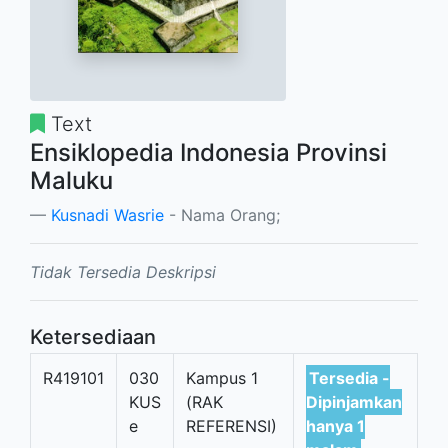
Text
Ensiklopedia Indonesia Provinsi
Maluku
Kusnadi Wasrie
- Nama Orang;
Tidak Tersedia Deskripsi
Ketersediaan
R419101
030
Kampus 1
Tersedia -
KUS
(RAK
Dipinjamkan
e
REFERENSI)
hanya 1