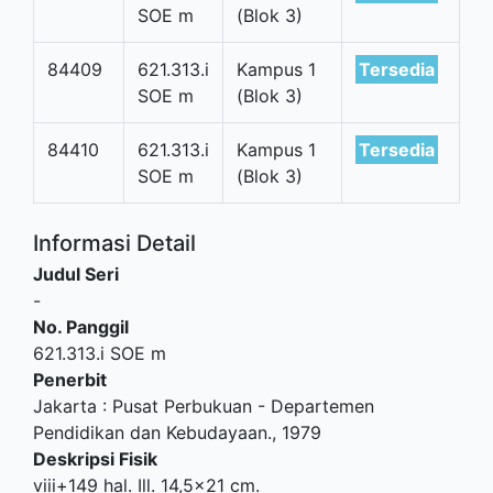
SOE m
(Blok 3)
84409
621.313.i
Kampus 1
Tersedia
SOE m
(Blok 3)
84410
621.313.i
Kampus 1
Tersedia
SOE m
(Blok 3)
Informasi Detail
Judul Seri
-
No. Panggil
621.313.i SOE m
Penerbit
Jakarta
:
Pusat Perbukuan - Departemen
Pendidikan dan Kebudayaan
.,
1979
Deskripsi Fisik
viii+149 hal. Ill. 14,5x21 cm.