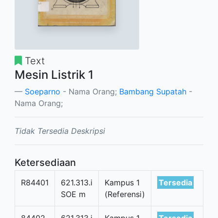
Text
Mesin Listrik 1
Soeparno
- Nama Orang;
Bambang Supatah
-
Nama Orang;
Tidak Tersedia Deskripsi
Ketersediaan
R84401
621.313.i
Kampus 1
Tersedia
SOE m
(Referensi)
84402
621.313.i
Kampus 1
Tersedia