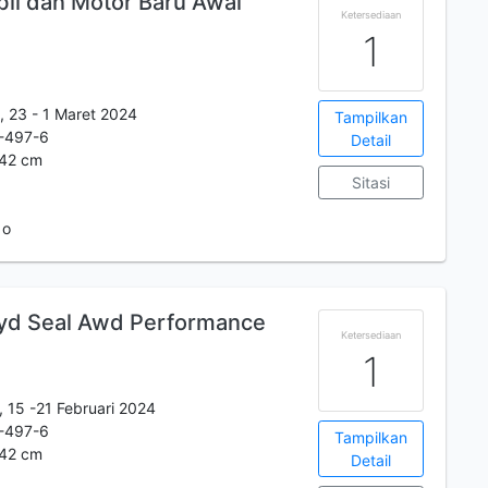
il dan Motor Baru Awal
Ketersediaan
1
, 23 - 1 Maret 2024
Tampilkan
-497-6
Detail
x42 cm
Sitasi
 o
 Byd Seal Awd Performance
Ketersediaan
1
, 15 -21 Februari 2024
-497-6
Tampilkan
x42 cm
Detail