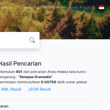
Bantuan
Pengunjung
Pustakawan
Area Anggota
Hasil Pencarian
itemukan
601
dari pencarian Anda melalui kata kunci:
engarang :
"Kompas Gramedia"
ermintaan membutuhkan
0.00706
detik untuk selesai
XML Result
JSON Result
aran