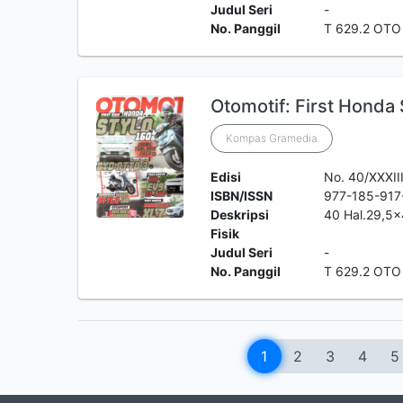
Judul Seri
-
No. Panggil
T 629.2 OTO
Otomotif: First Honda 
Kompas Gramedia
Edisi
No. 40/XXXIII
ISBN/ISSN
977-185-917
Deskripsi
40 Hal.29,5
Fisik
Judul Seri
-
No. Panggil
T 629.2 OTO
1
2
3
4
5