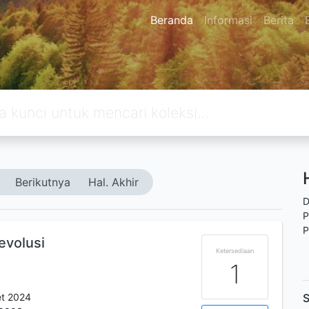
Beranda
Informasi
Berita
Berikutnya
Hal. Akhir
D
P
P
Revolusi
Ketersediaan
1
et 2024
S