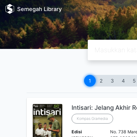
Semegah Library
1
2
3
4
5
Intisari: Jelang Akhir 
Kompas Gramedia
Edisi
No. 738 Mar