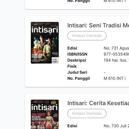
No. Panggil
M 610 INT i
Intisari: Seni Tradisi M
Kompas Gramedia
Edisi
No. 731 Agus
ISBN/ISSN
977-053549
Deskripsi
194 hal. Ilus
Fisik
Judul Seri
-
No. Panggil
M 610 INT i
Intisari: Cerita Keseti
Kompas Gramedia
Edisi
No. 730 Juli