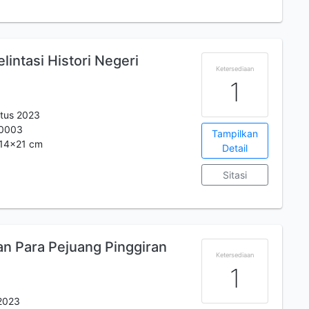
elintasi Histori Negeri
Ketersediaan
1
tus 2023
0003
Tampilkan
. 14x21 cm
Detail
Sitasi
aan Para Pejuang Pinggiran
Ketersediaan
1
 2023