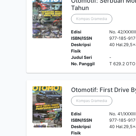
Otomotif: Serbuan Mob
Tahun
Kompas Gramedia
Edisi
No. 42/XXXIII
ISBN/ISSN
977-185-917
Deskripsi
40 Hal.29,5
Fisik
Judul Seri
-
No. Panggil
T 629.2 OTO
Otomotif: First Drive
Kompas Gramedia
Edisi
No. 41/XXXIII
ISBN/ISSN
977-185-917
Deskripsi
40 Hal.29,5
Fisik