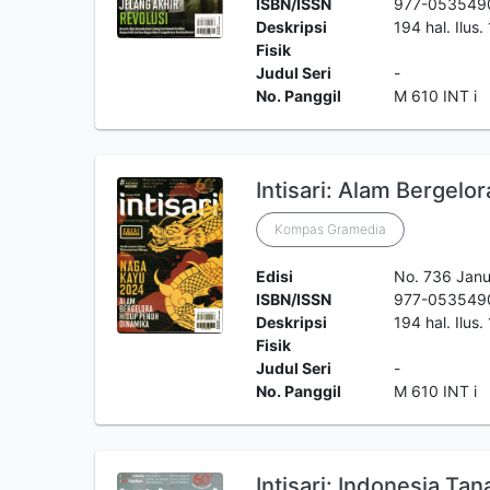
ISBN/ISSN
977-053549
Deskripsi
194 hal. Ilus
Fisik
Judul Seri
-
No. Panggil
M 610 INT i
Intisari: Alam Bergel
Kompas Gramedia
Edisi
No. 736 Janu
ISBN/ISSN
977-053549
Deskripsi
194 hal. Ilus
Fisik
Judul Seri
-
No. Panggil
M 610 INT i
Intisari: Indonesia T