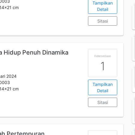
0003
Tampilkan
. 14x21 cm
Detail
Sitasi
ora Hidup Penuh Dinamika
Ketersediaan
1
ari 2024
0003
Tampilkan
. 14x21 cm
Detail
Sitasi
anah Pertempuran