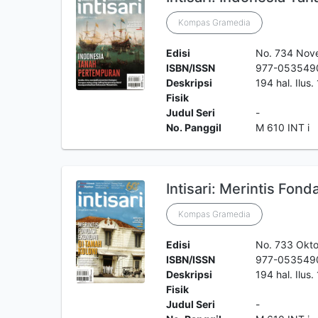
Kompas Gramedia
Edisi
No. 734 Nov
ISBN/ISSN
977-053549
Deskripsi
194 hal. Ilus
Fisik
Judul Seri
-
No. Panggil
M 610 INT i
Intisari: Merintis Fon
Kompas Gramedia
Edisi
No. 733 Okt
ISBN/ISSN
977-053549
Deskripsi
194 hal. Ilus
Fisik
Judul Seri
-