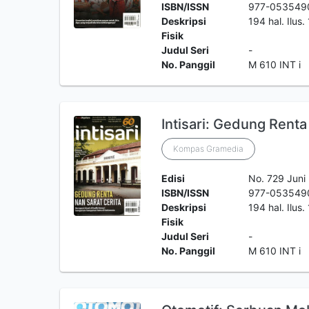
ISBN/ISSN
977-053549
Deskripsi
194 hal. Ilus
Fisik
Judul Seri
-
No. Panggil
M 610 INT i
Intisari: Gedung Renta
Kompas Gramedia
Edisi
No. 729 Juni
ISBN/ISSN
977-053549
Deskripsi
194 hal. Ilus
Fisik
Judul Seri
-
No. Panggil
M 610 INT i