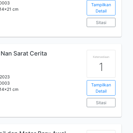
0003
Tampilkan
. 14x21 cm
Detail
Sitasi
 Nan Sarat Cerita
Ketersediaan
1
 2023
0003
Tampilkan
. 14x21 cm
Detail
Sitasi