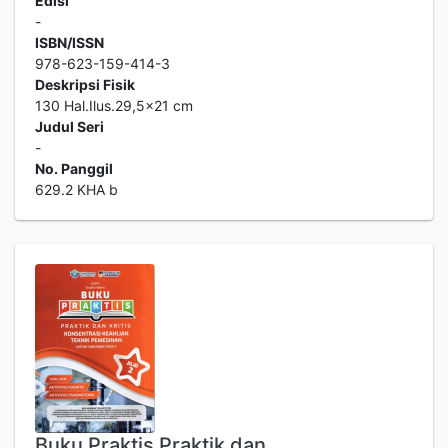
Edisi
-
ISBN/ISSN
978-623-159-414-3
Deskripsi Fisik
130 Hal.Ilus.29,5x21 cm
Judul Seri
-
No. Panggil
629.2 KHA b
Buku Praktis Praktik dan