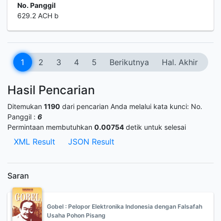
No. Panggil
629.2 ACH b
1
2
3
4
5
Berikutnya
Hal. Akhir
Hasil Pencarian
Ditemukan
1190
dari pencarian Anda melalui kata kunci:
No.
Panggil :
6
Permintaan membutuhkan
0.00754
detik untuk selesai
XML Result
JSON Result
Saran
Gobel : Pelopor Elektronika Indonesia dengan Falsafah
Usaha Pohon Pisang