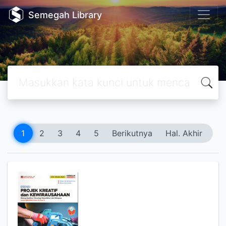
Semegah Library
1
2
3
4
5
Berikutnya
Hal. Akhir