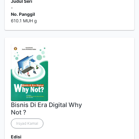
Judul Seri
-
No. Panggil
610.1 MUH g
Bisnis Di Era Digital Why
Not ?
Irsyad Kamal
Edisi