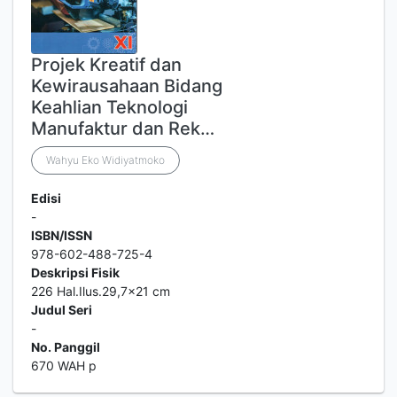
Projek Kreatif dan
Kewirausahaan Bidang
Keahlian Teknologi
Manufaktur dan Rek…
Wahyu Eko Widiyatmoko
Edisi
-
ISBN/ISSN
978-602-488-725-4
Deskripsi Fisik
226 Hal.Ilus.29,7x21 cm
Judul Seri
-
No. Panggil
670 WAH p