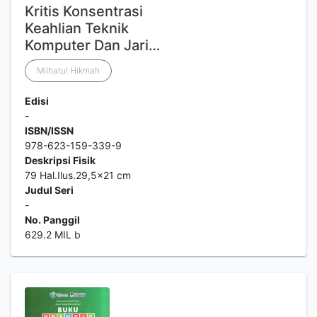
Kritis Konsentrasi
Keahlian Teknik
Komputer Dan Jari…
Milhatul Hikmah
Edisi
-
ISBN/ISSN
978-623-159-339-9
Deskripsi Fisik
79 Hal.Ilus.29,5x21 cm
Judul Seri
-
No. Panggil
629.2 MIL b