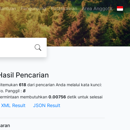
Bantuan
Pengunjung
Pustakawan
Area Anggota
Hasil Pencarian
itemukan
618
dari pencarian Anda melalui kata kunci:
o. Panggil :
8
ermintaan membutuhkan
0.00756
detik untuk selesai
XML Result
JSON Result
aran