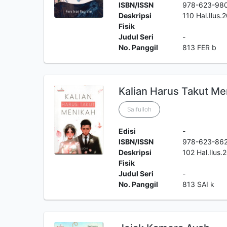
ISBN/ISSN
978-623-98
Deskripsi
110 Hal.Ilus
Fisik
Judul Seri
-
No. Panggil
813 FER b
Kalian Harus Takut Me
Saifulloh
Edisi
-
ISBN/ISSN
978-623-86
Deskripsi
102 Hal.Ilus
Fisik
Judul Seri
-
No. Panggil
813 SAI k