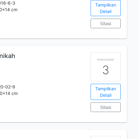
016-6-3
Tampilkan
.20x14 cm
Detail
Sitasi
nikah
Ketersediaan
3
20-02-9
Tampilkan
.20x14 cm
Detail
Sitasi