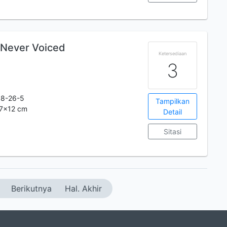
 Never Voiced
Ketersediaan
3
38-26-5
Tampilkan
.17x12 cm
Detail
Sitasi
Berikutnya
Hal. Akhir