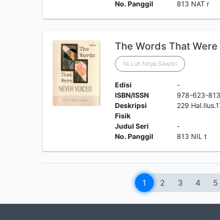
No. Panggil
813 NAT r
The Words That Were
Ni Luh Nitya Sawitri
Edisi
-
ISBN/ISSN
978-623-81
Deskripsi
229 Hal.Ilus
Fisik
Judul Seri
-
No. Panggil
813 NIL t
1
2
3
4
5