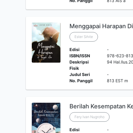
No. Panggil
813 AIS a
Menggapai Harapan Di
Ester Sihite
Edisi
-
ISBN/ISSN
978-623-81
Deskripsi
94 Hal.Ilus.
Fisik
Judul Seri
-
No. Panggil
813 EST m
Berilah Kesempatan K
Fery Ivan Nugroho
Edisi
-