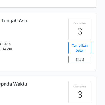
 Tengah Asa
Ketersediaan
3
38-97-5
Tampilkan
20x14 cm
Detail
Sitasi
epada Waktu
Ketersediaan
3