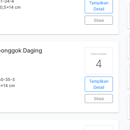
61-34-4
Tampilkan
.20,5x14 cm
Detail
Sitasi
onggok Daging
Ketersediaan
4
50-35-3
Tampilkan
20x14 cm
Detail
Sitasi