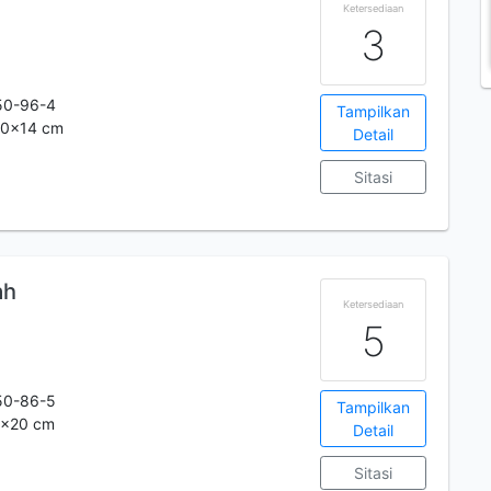
Ketersediaan
3
50-96-4
Tampilkan
.20x14 cm
Detail
Sitasi
ah
Ketersediaan
5
50-86-5
Tampilkan
29x20 cm
Detail
Sitasi