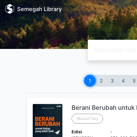
Semegah Library
1
2
3
4
5
Berani Berubah untuk 
Mulasih Tary
Edisi
-