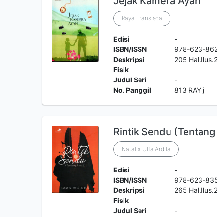
Jejak Kamera Ayah
Raya Fransisca
Edisi
-
ISBN/ISSN
978-623-86
Deskripsi
205 Hal.Ilus
Fisik
Judul Seri
-
No. Panggil
813 RAY j
Rintik Sendu (Tentang
Natalia Ulfa Ardila
Edisi
-
ISBN/ISSN
978-623-83
Deskripsi
265 Hal.Ilus
Fisik
Judul Seri
-