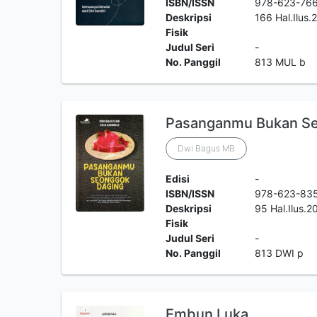
ISBN/ISSN
978-623-76
Deskripsi
166 Hal.Ilus
Fisik
Judul Seri
-
No. Panggil
813 MUL b
Pasanganmu Bukan Se
Dwi Bagus MB
Edisi
-
ISBN/ISSN
978-623-83
Deskripsi
95 Hal.Ilus.
Fisik
Judul Seri
-
No. Panggil
813 DWI p
Embun Luka