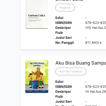
Angkasa
Edisi
-
ISBN/ISSN
978-623-83
Deskripsi
105 Hal.Ilus
Fisik
Judul Seri
-
No. Panggil
811 ANG e
Aku Bisa Buang Samp
Aish Nur Ismiatun
Edisi
-
ISBN/ISSN
978-623-83
Deskripsi
10 Hal.Ilus.
Fisik
Judul Seri
-