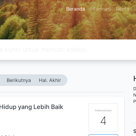
Beranda
Informasi
Berita
Berikutnya
Hal. Akhir
D
N
P
Hidup yang Lebih Baik
Ketersediaan
4
S