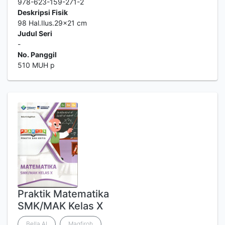
978-623-159-271-2
Deskripsi Fisik
98 Hal.Ilus.29x21 cm
Judul Seri
-
No. Panggil
510 MUH p
Praktik Matematika
SMK/MAK Kelas X
Bella Al
Magfiroh