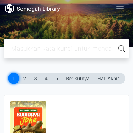
Semegah Library
1
2
3
4
5
Berikutnya
Hal. Akhir