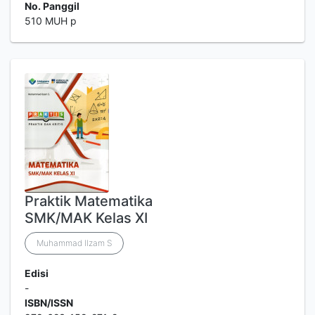
No. Panggil
510 MUH p
Praktik Matematika
SMK/MAK Kelas XI
Muhammad Ilzam S
Edisi
-
ISBN/ISSN