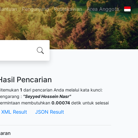
Bantuan
Pengunjung
Pustakawan
Area Anggota
Hasil Pencarian
itemukan
1
dari pencarian Anda melalui kata kunci:
engarang :
"Seyyed Hossein Nasr"
ermintaan membutuhkan
0.00074
detik untuk selesai
XML Result
JSON Result
aran