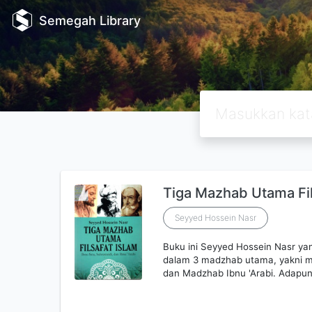
Semegah Library
Tiga Mazhab Utama Fil
Seyyed Hossein Nasr
Buku ini Seyyed Hossein Nasr yang
dalam 3 madzhab utama, yakni m
dan Madzhab Ibnu 'Arabi. Adapun p