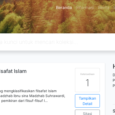
Beranda
Informasi
Berita
safat Islam
Ketersediaan
D
1
P
P
 mengklasifikasikan filsafat Islam
adzhab ibnu sina Madzhab Suhrawardi,
Tampilkan
emikiran dari filsuf-filsuf I…
Detail
S
Sitasi