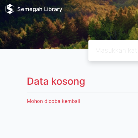
Semegah Library
Data kosong
Mohon dicoba kembali