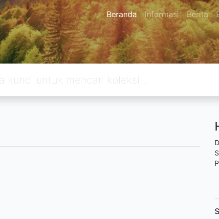
Beranda
Informasi
Berita
D
S
P
S