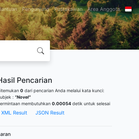
Bantuan
Pengunjung
Pustakawan
Area Anggota
Hasil Pencarian
itemukan
0
dari pencarian Anda melalui kata kunci:
ubjek :
"Novel"
ermintaan membutuhkan
0.00054
detik untuk selesai
XML Result
JSON Result
aran