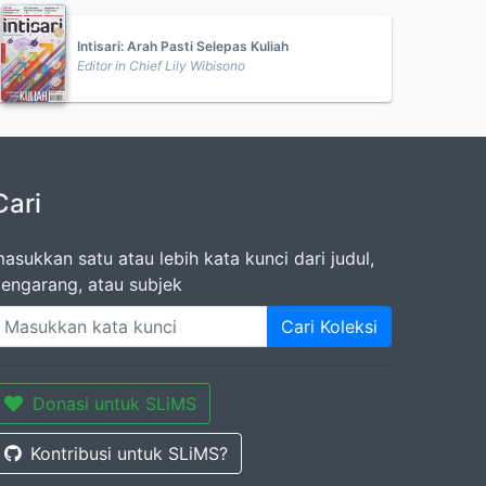
Intisari: Arah Pasti Selepas Kuliah
Editor in Chief Lily Wibisono
Cari
asukkan satu atau lebih kata kunci dari judul,
engarang, atau subjek
Cari Koleksi
Donasi untuk SLiMS
Kontribusi untuk SLiMS?