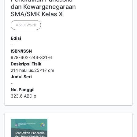
dan Kewarganegaraan
SMA/SMK Kelas X
Abdul WaidI
Edisi
-
ISBN/ISSN
978-602-244-321-6
Deskripsi Fisik
214 hal.Ilus.25x17 cm
Judul Seri
-
No. Panggil
323.6 ABD p