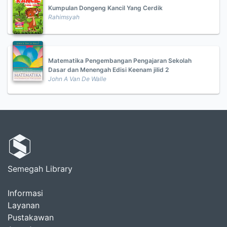
Kumpulan Dongeng Kancil Yang Cerdik
Rahimsyah
Matematika Pengembangan Pengajaran Sekolah
Dasar dan Menengah Edisi Keenam jilid 2
John A Van De Walle
Semegah Library
Informasi
Layanan
Pustakawan