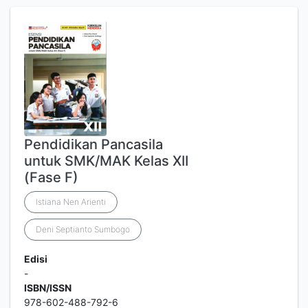
Pendidikan Pancasila
untuk SMK/MAK Kelas XII
(Fase F)
Istiana Nen Arienti
Deni Septianto Sumbogo
Edisi
-
ISBN/ISSN
978-602-488-792-6