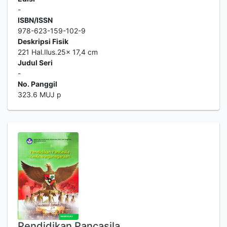
-
ISBN/ISSN
978-623-159-102-9
Deskripsi Fisik
221 Hal.Ilus.25x 17,4 cm
Judul Seri
-
No. Panggil
323.6 MUJ p
Pendidikan Pancasila