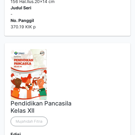
156 Hal.Ilus.20x14 cm
Judul Seri
-
No. Panggil
370.19 KIK p
Pendidikan Pancasila
Kelas XII
Mujahidah Fitria
Edisi