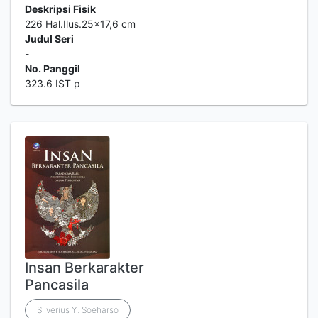
Deskripsi Fisik
226 Hal.Ilus.25x17,6 cm
Judul Seri
-
No. Panggil
323.6 IST p
Insan Berkarakter
Pancasila
Silverius Y. Soeharso