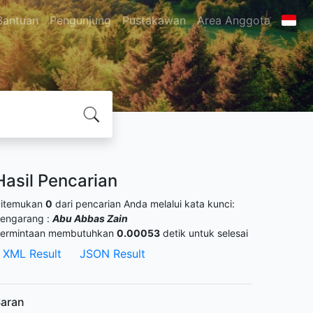
Bantuan
Pengunjung
Pustakawan
Area Anggota
Hasil Pencarian
itemukan
0
dari pencarian Anda melalui kata kunci:
engarang :
Abu Abbas Zain
ermintaan membutuhkan
0.00053
detik untuk selesai
XML Result
JSON Result
aran