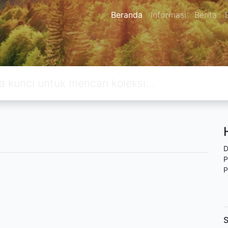
Beranda
Informasi
Berita
D
P
P
S