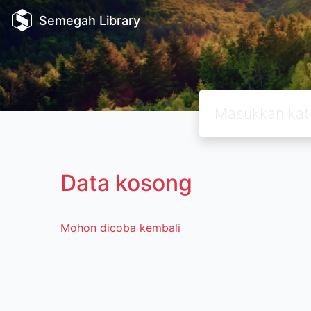
Semegah Library
Data kosong
Mohon dicoba kembali