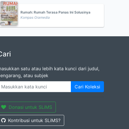
Rumah: Rumah Terasa Panas Ini Solusinya
Kompas Gramedia
Cari
asukkan satu atau lebih kata kunci dari judul,
engarang, atau subjek
Cari Koleksi
Donasi untuk SLiMS
Kontribusi untuk SLiMS?