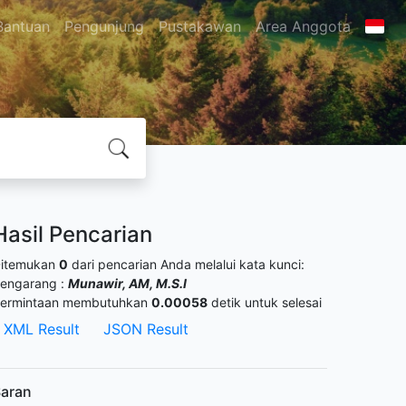
Bantuan
Pengunjung
Pustakawan
Area Anggota
Hasil Pencarian
itemukan
0
dari pencarian Anda melalui kata kunci:
engarang :
Munawir, AM, M.S.I
ermintaan membutuhkan
0.00058
detik untuk selesai
XML Result
JSON Result
aran