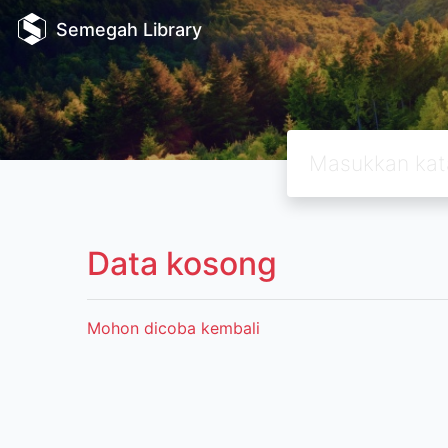
Semegah Library
Data kosong
Mohon dicoba kembali