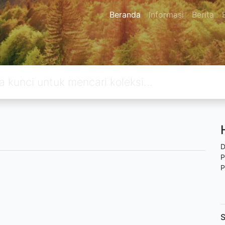
Beranda
Informasi
Berita
D
P
P
S