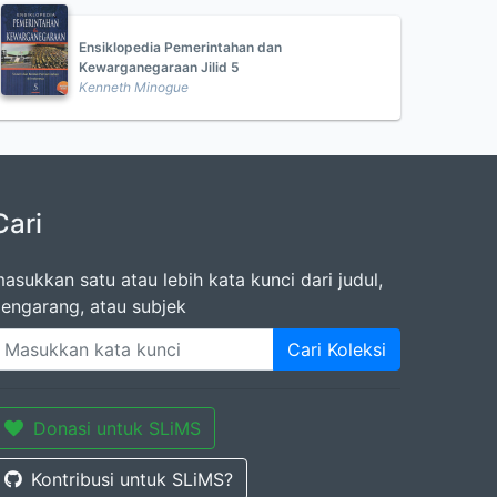
Ensiklopedia Pemerintahan dan
Kewarganegaraan Jilid 5
Kenneth Minogue
Cari
asukkan satu atau lebih kata kunci dari judul,
engarang, atau subjek
Cari Koleksi
Donasi untuk SLiMS
Kontribusi untuk SLiMS?