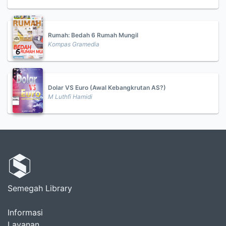
Rumah: Bedah 6 Rumah Mungil
Kompas Gramedia
Dolar VS Euro (Awal Kebangkrutan AS?)
M Luthfi Hamidi
Semegah Library
Informasi
Layanan