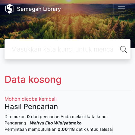
Semegah Library
Data kosong
Mohon dicoba kembali
Hasil Pencarian
Ditemukan
0
dari pencarian Anda melalui kata kunci:
Pengarang :
Wahyu Eko Widiyatmoko
Permintaan membutuhkan
0.00118
detik untuk selesai