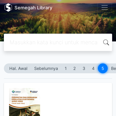
Semegah Library
Hal. Awal
Sebelumnya
1
2
3
4
5
Be