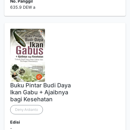
No. Panggil
635.9 DEW a
Buku Pintar Budi Daya
Ikan Gabu + Ajaibnya
bagi Kesehatan
Deny Ardianto
Edisi
-