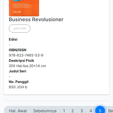
Business Revolusioner
John Afifi
Edisi
-
ISBN/ISSN
978-623-7465-53-9
Deskripsi Fisik
200 Hal.Ilus.20x14 cm
Judul Seri
-
No. Panggil
650 JOH b
Hal. Awal
Sebelumnya
1
2
3
4
5
Be