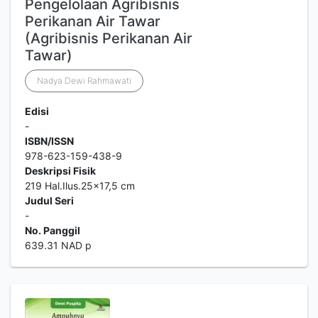
Pengelolaan Agribisnis
Perikanan Air Tawar
(Agribisnis Perikanan Air
Tawar)
Nadya Dewi Rahmawati
Edisi
-
ISBN/ISSN
978-623-159-438-9
Deskripsi Fisik
219 Hal.Ilus.25x17,5 cm
Judul Seri
-
No. Panggil
639.31 NAD p