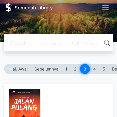
Semegah Library
Hal. Awal
Sebelumnya
1
2
3
4
5
Be