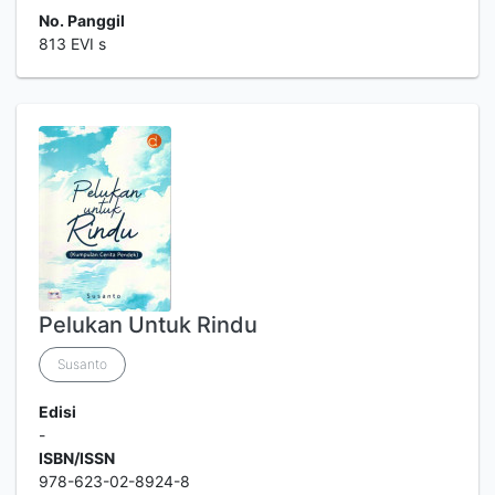
No. Panggil
813 EVI s
Pelukan Untuk Rindu
Susanto
Edisi
-
ISBN/ISSN
978-623-02-8924-8