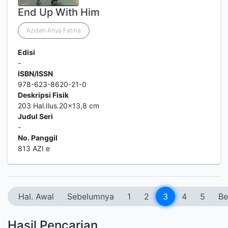
End Up With Him
Azidah Ahya Fatiha
Edisi
-
ISBN/ISSN
978-623-8620-21-0
Deskripsi Fisik
203 Hal.Ilus.20x13,8 cm
Judul Seri
-
No. Panggil
813 AZI e
Hal. Awal
Sebelumnya
1
2
3
4
5
Be
Hasil Pencarian