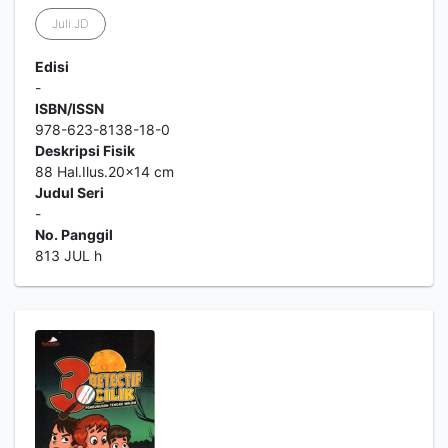
Juli.JD
Edisi
-
ISBN/ISSN
978-623-8138-18-0
Deskripsi Fisik
88 Hal.Ilus.20x14 cm
Judul Seri
-
No. Panggil
813 JUL h