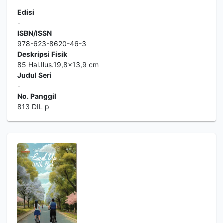
Edisi
-
ISBN/ISSN
978-623-8620-46-3
Deskripsi Fisik
85 Hal.Ilus.19,8x13,9 cm
Judul Seri
-
No. Panggil
813 DIL p