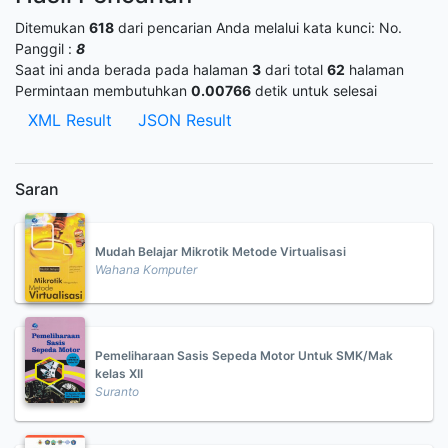
Ditemukan
618
dari pencarian Anda melalui kata kunci:
No.
Panggil :
8
Saat ini anda berada pada halaman
3
dari total
62
halaman
Permintaan membutuhkan
0.00766
detik untuk selesai
XML Result
JSON Result
Saran
Mudah Belajar Mikrotik Metode Virtualisasi
Wahana Komputer
Pemeliharaan Sasis Sepeda Motor Untuk SMK/Mak
kelas XII
Suranto