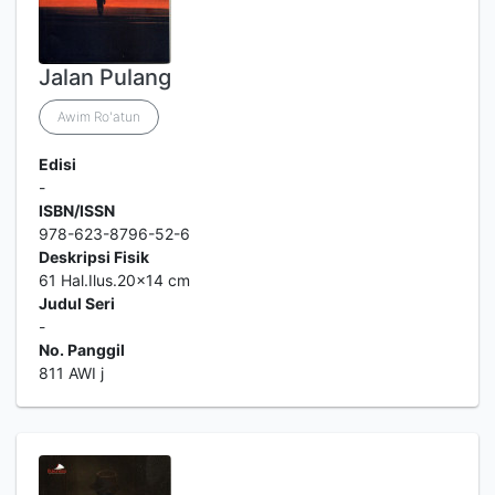
Jalan Pulang
Awim Ro'atun
Edisi
-
ISBN/ISSN
978-623-8796-52-6
Deskripsi Fisik
61 Hal.Ilus.20x14 cm
Judul Seri
-
No. Panggil
811 AWI j