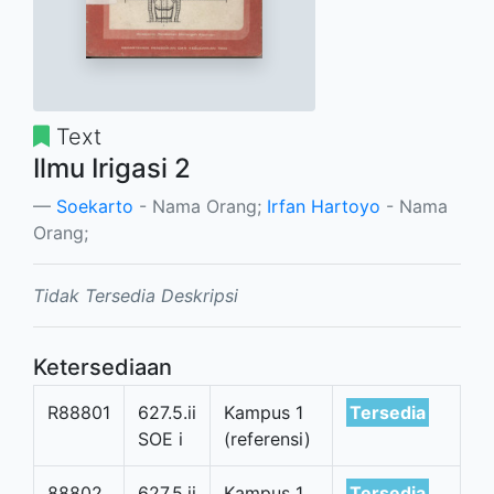
Text
Ilmu Irigasi 2
Soekarto
- Nama Orang;
Irfan Hartoyo
- Nama
Orang;
Tidak Tersedia Deskripsi
Ketersediaan
R88801
627.5.ii
Kampus 1
Tersedia
SOE i
(referensi)
88802
627.5.ii
Kampus 1
Tersedia