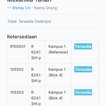
Shirley LH
- Nama Orang;
Tidak Tersedia Deskripsi
Ketersediaan
R105501
R
Kampus 1
Tersedia
624.1
(Referensi)
SHI p
105502
R
Kampus 1
Tersedia
624.1
(Blok 4)
SHI p
105503
R
Kampus 1
Tersedia
624.1
(Blok 4)
SHI p