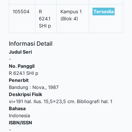
105504
R
Kampus 1
Tersedia
624.1
(Blok 4)
SHI p
Informasi Detail
Judul Seri
-
No. Panggil
R 624.1 SHI p
Penerbit
Bandung
:
Nova
.,
1987
Deskripsi Fisik
vi+191 hal. Ilus. 15,5x23,5 cm. Bibliografi hal. 1
Bahasa
Indonesia
ISBN/ISSN
-