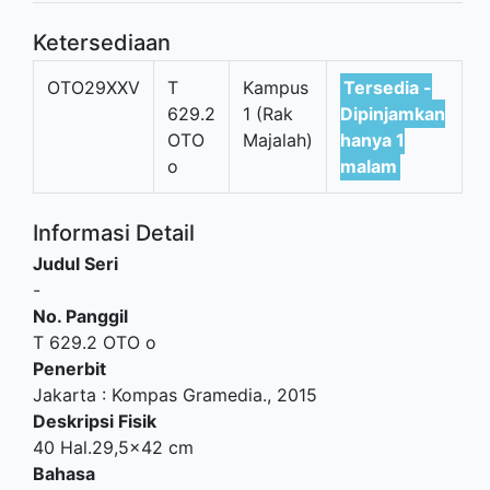
Ketersediaan
OTO29XXV
T
Kampus
Tersedia -
629.2
1 (Rak
Dipinjamkan
OTO
Majalah)
hanya 1
o
malam
Informasi Detail
Judul Seri
-
No. Panggil
T 629.2 OTO o
Penerbit
Jakarta
:
Kompas Gramedia
.,
2015
Deskripsi Fisik
40 Hal.29,5x42 cm
Bahasa