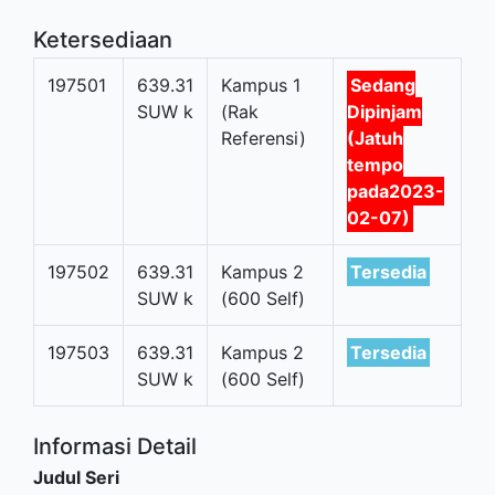
Ketersediaan
197501
639.31
Kampus 1
Sedang
SUW k
(Rak
Dipinjam
Referensi)
(Jatuh
tempo
pada2023-
02-07)
197502
639.31
Kampus 2
Tersedia
SUW k
(600 Self)
197503
639.31
Kampus 2
Tersedia
SUW k
(600 Self)
Informasi Detail
Judul Seri