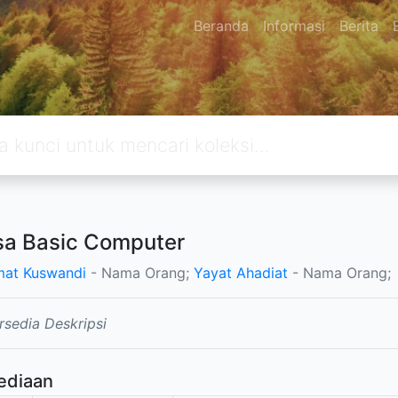
Beranda
Informasi
Berita
a Basic Computer
at Kuswandi
- Nama Orang;
Yayat Ahadiat
- Nama Orang;
rsedia Deskripsi
ediaan