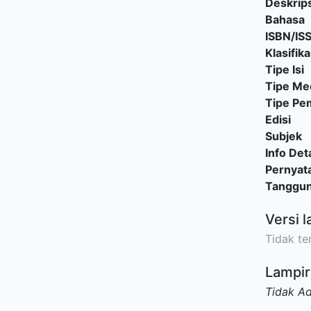
Deskrips
Bahasa
ISBN/IS
Klasifika
Tipe Isi
Tipe Me
Tipe P
Edisi
Subjek
Info Deta
Pernyat
Tanggu
Versi l
Tidak ter
Lampir
Tidak A