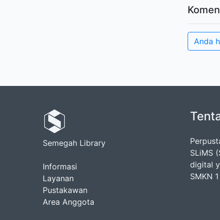
Komen
Anda h
Tent
Perpus
Semegah Library
SLiMS (
digital
Informasi
SMKN 1 
Layanan
Pustakawan
Area Anggota