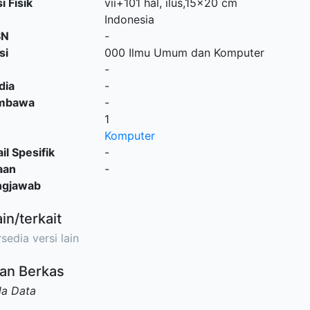
i Fisik
vii+101 hal, ilus,15x20 cm
Indonesia
SN
-
si
000 Ilmu Umum dan Komputer
-
dia
-
embawa
-
1
Komputer
il Spesifik
-
aan
-
ngjawab
ain/terkait
sedia versi lain
an Berkas
da Data