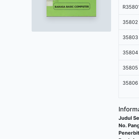
R3580
35802
35803
35804
35805
35806
Informa
Judul Se
No. Pang
Penerbi