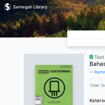
Semegah Library
Text
Bahas
Rachm
Tidak Te
Keters